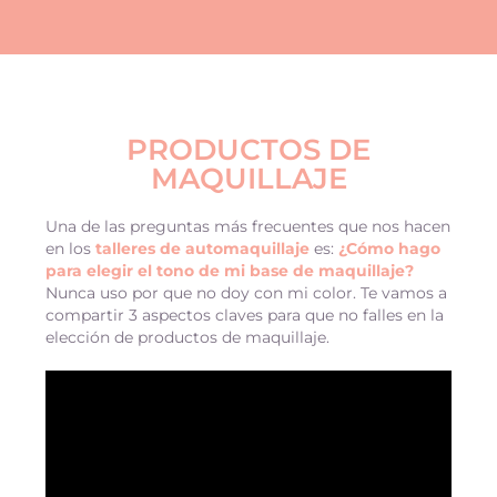
PRODUCTOS DE
MAQUILLAJE
Una de las preguntas más frecuentes que nos hacen
en los
talleres de automaquillaje
es:
¿Cómo hago
para elegir el tono de mi base de maquillaje?
Nunca uso por que no doy con mi color. Te vamos a
compartir 3 aspectos claves para que no falles en la
elección de productos de maquillaje.