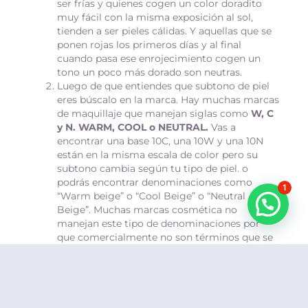
ser frías y quienes cogen un color doradito
muy fácil con la misma exposición al sol,
tienden a ser pieles cálidas. Y aquellas que se
ponen rojas los primeros días y al final
cuando pasa ese enrojecimiento cogen un
tono un poco más dorado son neutras.
Luego de que entiendes que subtono de piel
eres búscalo en la marca. Hay muchas marcas
de maquillaje que manejan siglas como
W, C
y N. WARM, COOL o NEUTRAL.
Vas a
encontrar una base 10C, una 10W y una 10N
están en la misma escala de color pero su
subtono cambia según tu tipo de piel. o
podrás encontrar denominaciones como
1
“Warm beige” o “Cool Beige” o “Neutral
Beige”. Muchas marcas cosmética no
manejan este tipo de denominaciones por
que comercialmente no son términos que se
entiendan fácilmente. Así que desarrollar tu
ojo y entender visualmente las diferencias va
a ser de gran ayuda.
Sitúa tu piel entre clara, media u oscura. Así
buscas la gama de color que te ofrezca la