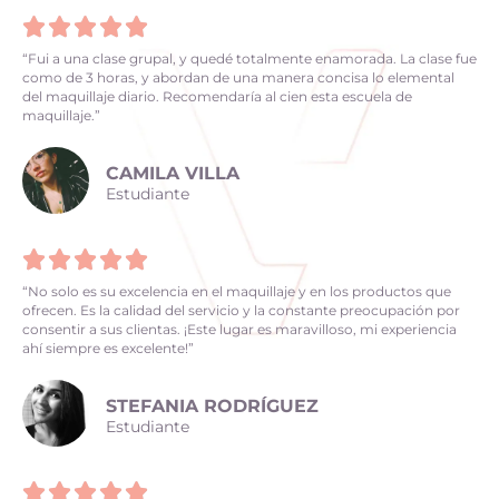





“Fui a una clase grupal, y quedé totalmente enamorada. La clase fue
como de 3 horas, y abordan de una manera concisa lo elemental
del maquillaje diario. Recomendaría al cien esta escuela de
maquillaje.”
CAMILA VILLA
Estudiante





“No solo es su excelencia en el maquillaje y en los productos que
ofrecen. Es la calidad del servicio y la constante preocupación por
consentir a sus clientas. ¡Este lugar es maravilloso, mi experiencia
ahí siempre es excelente!”
STEFANIA RODRÍGUEZ
Estudiante




