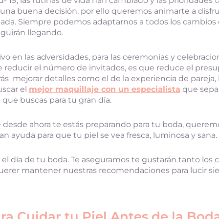
 19, las rutinas de vida han cambiado y las prioridades 
 una buena decisión, por ello queremos animarte a disfru
ñada. Siempre podemos adaptarnos a todos los cambio
guirán llegando.
ivo en las adversidades, para las ceremonias y celebracion
 reducir el número de invitados, es que reduce el presup
 mejorar detalles como el de la experiencia de pareja, l
uscar el
mejor maquillaje con un especialista
que sepa 
que buscas para tu gran día.
esde ahora te estás preparando para tu boda, querem
an ayuda para que tu piel se vea fresca, luminosa y sana.
a el día de tu boda. Te aseguramos te gustarán tanto los
querer mantener nuestras recomendaciones para lucir sie
ra Cuidar tu Piel Antes de la Bod