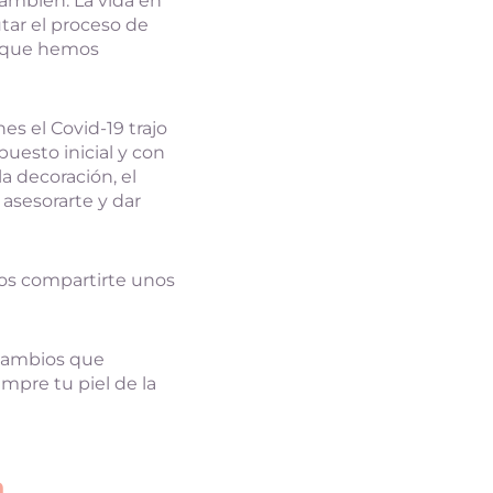
también. La vida en
tar el proceso de
s que hemos
es el Covid-19 trajo
uesto inicial y con
a decoración, el
asesorarte y dar
os compartirte unos
 cambios que
mpre tu piel de la
a