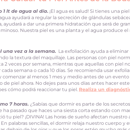
1 lt de agua al día
.
¡El agua es salud! Si tienes una pie
agua ayudará a regular la secreción de glándulas sebácea
ca, ayudará a dar una primera hidratación que será de gra
luminoso. Nuestra piel es una planta y el agua produce e
el una vez a la semana.
La exfoliación ayuda a eliminar
ando la textura del maquillaje. Las personas con piel nor
ta 2 veces por semana, mientras que aquellas con piel no
cada semana o cada 10 días. Se recomienda usar exfolia
o y comenzar al menos 1 mes y medio antes de un evento 
o de piel ahora. No dejes para unos días antes hacer est
es cómo podrá reaccionar tu piel.
Realiza un diagnóstic
mo 7 horas.
¿Sabías que dormir es parte de los secretos
e ha pasado que haces una siesta corta estando con ma
 tu piel? ¡DIVINA! Las horas de sueño afectan nuestro
En palabras sencillas, el dormir relaja nuestro cuerpo y 
s debajo de los ojos y que los poros estén mucho más c