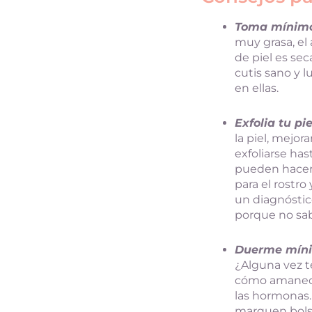
Toma mínimo 
muy grasa, el 
de piel es se
cutis sano y 
en ellas.
Exfolia tu pi
la piel, mejor
exfoliarse has
pueden hacer 
para el rostr
un diagnóstic
porque no sab
Duerme míni
¿Alguna vez t
cómo amaneció
las hormonas. 
marquen bolsa