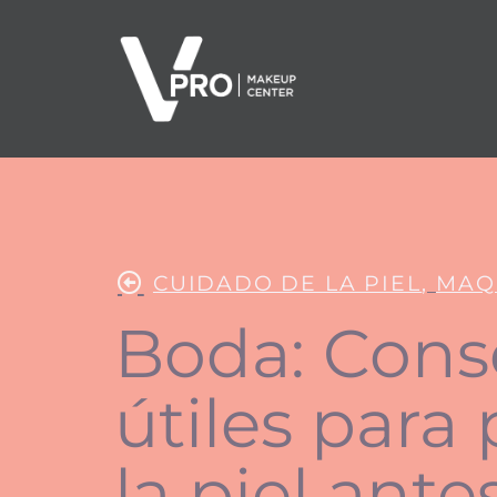
CUIDADO DE LA PIEL
,
MAQ
Boda: Cons
útiles para
la piel ante