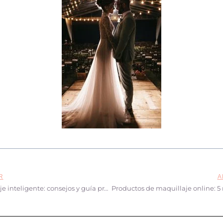
R
A
Compra de maquillaje inteligente: consejos y guía práctica