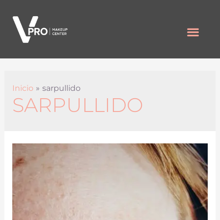
Inicio
sarpullido
SARPULLIDO