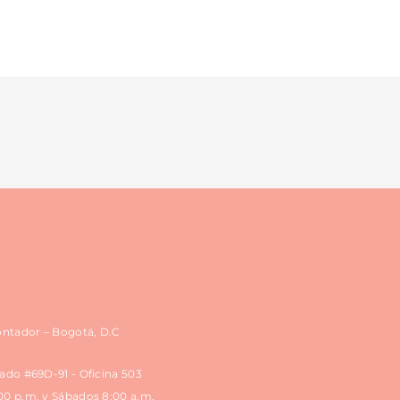
Contador – Bogotá, D.C
rado #69D-91 - Oficina 503
:00 p.m. y Sábados 8:00 a.m.