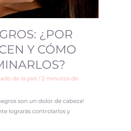
GROS: ¿POR
CEN Y CÓMO
MINARLOS?
ado de la piel
/
2 minutos de
egros son un dolor de cabeza!
 lograrás controlarlos y